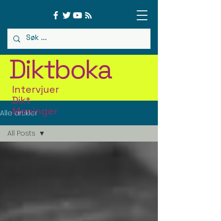
Diktboka
Intervjuer
Dikt
Meninger
Alle artikler
All Posts
All Posts
lyrikk