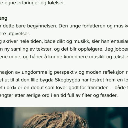
e egne erfaringer og følelser.
gang
 dette bare begynnelsen. Den unge forfatteren og musik
ere utgivelser.
 skriver hele tiden, både dikt og musikk, sier han entusias
n ny samling av tekster, og det blir oppfølgere. Jeg jobb
isene mine, og håper å kunne kombinere musikk og tekst e
asjon av ungdommelig perspektiv og moden refleksjon ru
et ut til at den lille bygda Skogbygda har fostret frem en
ivet i ord» er en debut som lover godt for framtiden – både f
ngter etter ærlige ord i en tid full av filter og fasader.