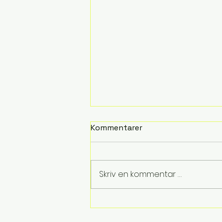
Kommentarer
Fra liv til lyrikk
Skriv en kommentar …