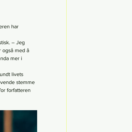
eren har 
tisk. – Jeg 
er også med å 
nda mer i 
ndt livets 
 lovende stemme 
or forfatteren 