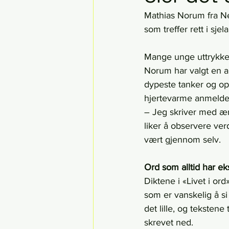
Mathias Norum fra Ne
som treffer rett i sjela
Mange unge uttrykker
Norum har valgt en a
dypeste tanker og opp
hjertevarme anmeldel
– Jeg skriver med ærl
liker å observere ver
vært gjennom selv.
Ord som alltid har eks
Diktene i «Livet i or
som er vanskelig å si
det lille, og tekstene
skrevet ned.