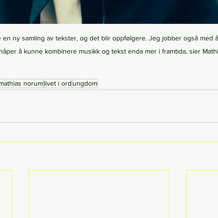
 en ny samling av tekster, og det blir oppfølgere. Jeg jobber også med å
håper å kunne kombinere musikk og tekst enda mer i framtida, sier Math
mathias norum
livet i ord
ungdom