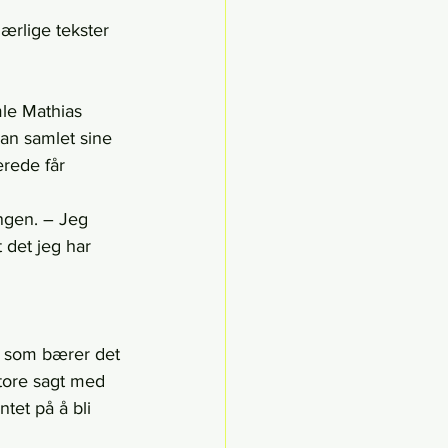
ærlige tekster 
le Mathias 
an samlet sine 
erede får 
ngen. – Jeg 
 det jeg har 
r som bærer det 
store sagt med 
tet på å bli 