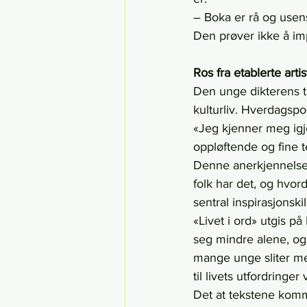
– Boka er rå og usens
Den prøver ikke å im
Ros fra etablerte artis
Den unge dikterens t
kulturliv. Hverdagspo
«Jeg kjenner meg igj
oppløftende og fine t
Denne anerkjennelsen
folk har det, og hv
sentral inspirasjonski
«Livet i ord» utgis p
seg mindre alene, og 
mange unge sliter me
til livets utfordringe
Det at tekstene komm