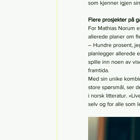
som kjenner igjen sin
Flere prosjekter på 
For Mathias Norum er
allerede planer om fl
– Hundre prosent, jeg
planlegger allerede e
spille inn noen av v
framtida.
Med sin unike kombin
store spørsmål, ser d
i norsk litteratur. «L
selv og for alle som le