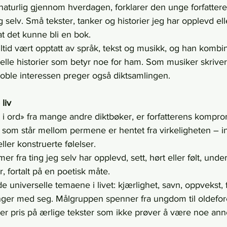
naturlig gjennom hverdagen, forklarer den unge forfattere
 selv. Små tekster, tanker og historier jeg har opplevd ell
at det kunne bli en bok.
tid vært opptatt av språk, tekst og musikk, og han kombi
rtelle historier som betyr noe for ham. Som musiker skrive
oble interessen preger også diktsamlingen.
 liv
t i ord» fra mange andre diktbøker, er forfatterens kompro
t som står mellom permene er hentet fra virkeligheten – i
ller konstruerte følelser.
er fra ting jeg selv har opplevd, sett, hørt eller følt, und
r, fortalt på en poetisk måte.
 universelle temaene i livet: kjærlighet, savn, oppvekst, f
ringer med seg. Målgruppen spenner fra ungdom til oldefor
ter pris på ærlige tekster som ikke prøver å være noe ann