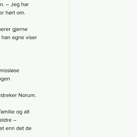
n. – Jeg har 
er hørt om. 
nerer gjerne 
r han egne viser 
missløse 
ngen 
erstreker Norum. 
amilie og alt 
eldre – 
et enn det de 