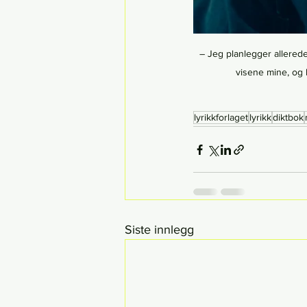
– Jeg planlegger allerede
visene mine, og 
lyrikkforlaget
lyrikk
diktbok
Siste innlegg