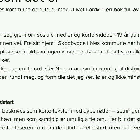
s kommune debuterer med «Livet i ord» – en bok full av 
 seg gjennom sosiale medier og korte videoer. 19 år gam
nnen vei. Fra sitt hjem i Skogbygda i Nes kommune har h
levelser i diktsamlingen «Livet i ord» – en debut som all
ser.
ige og enkle ord, sier Norum om sin tilnærming til diktni
den rundt meg, og formidle det jeg ser, føler og ikke minst
istert
d» beskrives som korte tekster med dype røtter – setninge
 høyt, men som samtidig er umulig å tie om. Her blir det 
 treffer leseren som om de alltid har eksistert, men bare ven