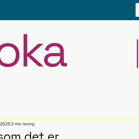
oka
. 2025
3 min lesing
 som det er