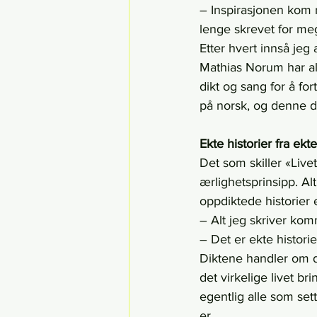
– Inspirasjonen kom 
lenge skrevet for meg
Etter hvert innså jeg 
Mathias Norum har all
dikt og sang for å fo
på norsk, og denne d
Ekte historier fra ekte
Det som skiller «Live
ærlighetsprinsipp. Al
oppdiktede historier e
– Alt jeg skriver komm
– Det er ekte historie
Diktene handler om de
det virkelige livet b
egentlig alle som set
er.