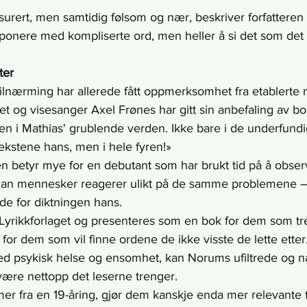
urert, men samtidig følsom og nær, beskriver forfatteren s
ponere med kompliserte ord, men heller å si det som det 
ter
ilnærming har allerede fått oppmerksomhet fra etablerte n
et og visesanger Axel Frønes har gitt sin anbefaling av bo
en i Mathias' grublende verden. Ikke bare i de underfundi
ekstene hans, men i hele fyren!»
 betyr mye for en debutant som har brukt tid på å obser
ordan mennesker reagerer ulikt på de samme problemene 
lde for diktningen hans.
å Lyrikkforlaget og presenteres som en bok for dem som tr
for dem som vil finne ordene de ikke visste de lette etter. 
d psykisk helse og ensomhet, kan Norums ufiltrede og n
r være nettopp det leserne trenger.
er fra en 19-åring, gjør dem kanskje enda mer relevante 