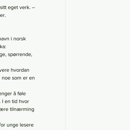
itt eget verk. – 
er.
avn i norsk 
ka:
ge, spørrende, 
vere hvordan 
– noe som er en 
enger å føle 
I en tid hvor 
ære tilnærming 
for unge lesere 