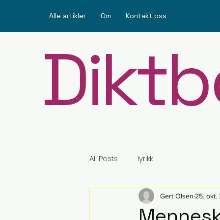
Alle artikler
Om
Kontakt oss
Diktb
All Posts
lyrikk
Gert Olsen
25. okt.
Mennesk