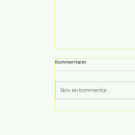
Kommentarer
Fra liv til lyrikk
Skriv en kommentar …