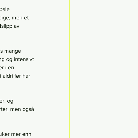
bale 
dige, men et 
tslipp av 
oss mange 
ng og intensivt 
r i en 
aldri før har 
er, og 
rter, men også 
ruker mer enn 