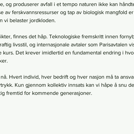
, og produserer avfall i et tempo naturen ikke kan håndter
se av ferskvannsressurser og tap av biologisk mangfold e
 vi belaster jordkloden.
tsikter, finnes det håp. Teknologiske fremskritt innen fornyb
tig livsstil, og internasjonale avtaler som Parisavtalen vis
e kurs. Det krever imidlertid en fundamental endring i hvor
ker.
nå. Hvert individ, hver bedrift og hver nasjon må ta ansvar 
vtrykk. Kun gjennom kollektiv innsats kan vi håpe å snu d
tig fremtid for kommende generasjoner.