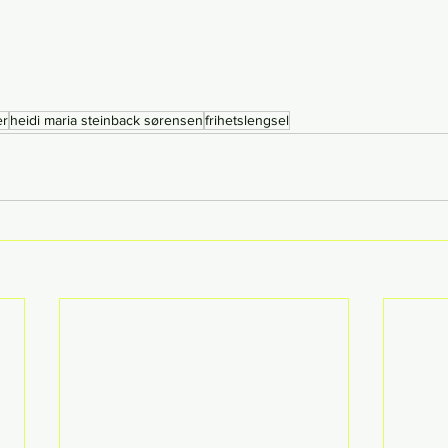
er
heidi maria steinback sørensen
frihetslengsel