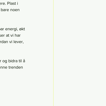
e. Plast i 
r bare noen 
ar energi, økt 
er at vi har 
dan vi lever, 
og bidra til å 
enne trenden 