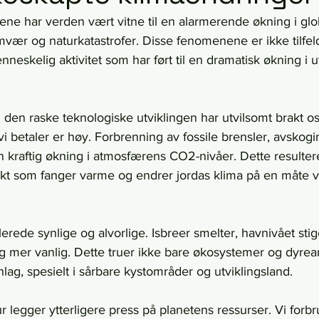
iårene har verden vært vitne til en alarmerende økning i glo
mvær og naturkatastrofer. Disse fenomenene er ikke tilfel
nneskelig aktivitet som har ført til en dramatisk økning i u
g den raske teknologiske utviklingen har utvilsomt brakt 
vi betaler er høy. Forbrenning av fossile brensler, avskogi
 en kraftig økning i atmosfærens CO2-nivåer. Dette resultere
ekt som fanger varme og endrer jordas klima på en måte vi 
rede synlige og alvorlige. Isbreer smelter, havnivået stig
ig mer vanlig. Dette truer ikke bare økosystemer og dyrea
ag, spesielt i sårbare kystområder og utviklingsland.
r legger ytterligere press på planetens ressurser. Vi forb