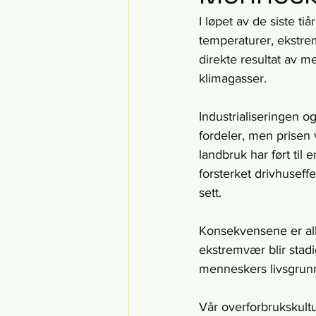
I løpet av de siste t
temperaturer, ekstre
direkte resultat av me
klimagasser.
Industrialiseringen o
fordeler, men prisen 
landbruk har ført til
forsterket drivhuseff
sett.
Konsekvensene er alle
ekstremvær blir stad
menneskers livsgrunnl
Vår overforbrukskultu