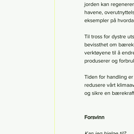
jorden kan regenerere
havene, overutnyttel
eksempler på hvordan
Til tross for dystre u
bevissthet om bærekraf
verktøyene til å endr
produserer og forbru
Tiden for handling er 
redusere vårt klimaa
og sikre en bærekraf
Forsvinn    
Kan jeg hjelpe til?