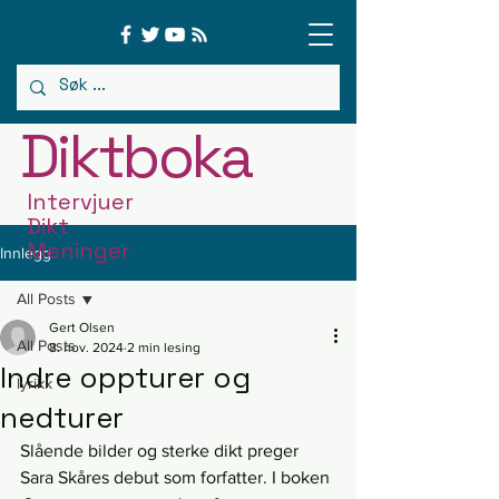
Diktboka
Intervjuer
Dikt
Meninger
Innlegg
All Posts
Gert Olsen
All Posts
8. nov. 2024
2 min lesing
Indre oppturer og
lyrikk
nedturer
Slående bilder og sterke dikt preger 
Sara Skåres debut som forfatter. I boken 