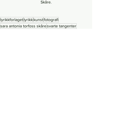
Skåre.
lyrikkforlaget
lyrikk
kunst
fotografi
sara antonia torfoss skåre
svarte tangenter
Se alle
Siste innlegg