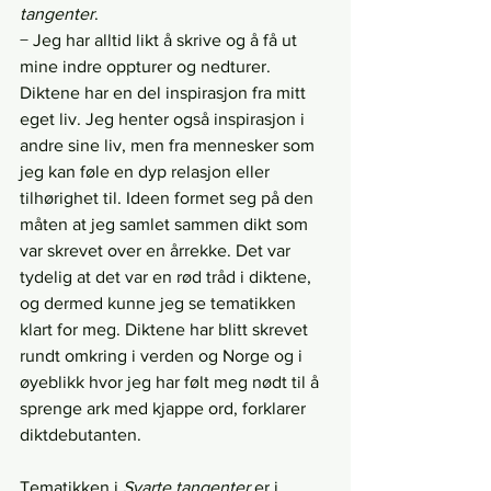
tangenter
.
− Jeg har alltid likt å skrive og å få ut 
mine indre oppturer og nedturer. 
Diktene har en del inspirasjon fra mitt 
eget liv. Jeg henter også inspirasjon i 
andre sine liv, men fra mennesker som 
jeg kan føle en dyp relasjon eller 
tilhørighet til. Ideen formet seg på den 
måten at jeg samlet sammen dikt som 
var skrevet over en årrekke. Det var 
tydelig at det var en rød tråd i diktene, 
og dermed kunne jeg se tematikken 
klart for meg. Diktene har blitt skrevet 
rundt omkring i verden og Norge og i 
øyeblikk hvor jeg har følt meg nødt til å 
sprenge ark med kjappe ord, forklarer 
diktdebutanten.
Tematikken i 
Svarte tangenter
 er i 