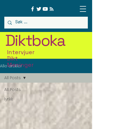
Diktboka
Intervjuer
Dikt
Meninger
Alle artikler
All Posts
All Posts
lyrikk