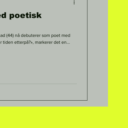
d poetisk
stad (44) nå debuterer som poet med
 tiden etterpå?», markerer det en...