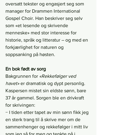
oversatt tekster og engasjert seg som 
manager for Drammen International 
Gospel Choir. Han beskriver seg selv 
som «et lesende og skrivende 
menneske» med stor interesse for 
historie, språk og litteratur – og med en 
forkjærlighet for naturen og 
soppsanking på høsten.
En bok født av sorg
Bakgrunnen for 
«Rekkefølger ved 
havet»
 er dramatisk og dypt personlig. 
Kaspersen mistet sin eldste sønn, bare 
37 år gammel. Sorgen ble en drivkraft 
for skrivingen:
− I tiden etter tapet av min sønn fikk jeg 
en sterk trang til å skrive mer om de 
sammenhenger og rekkefølger i mitt liv 
som jeg så for meg og tenkte på i 