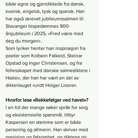
både egne og gjendiktede fra dansk, 
svensk, engelsk, tysk og spansk. Han 
har også skrevet jubileumssalmen til 
Stavanger bispedømmes 900-
årsjubileum i 2025, «Fred være med 
deg du morgen».
Som lyriker henter han inspirasjon fra 
poeter som Kolbein Falkeid, Steinar 
Opstad og Inger Christensen, og fra 
fellesskapet med danske salmediktere i 
Haslev, der han har vært en del av 
dikterlauget rundt Holger Lissner.
Hvorfor lese «Rekkefølger ved havet»?
I en tid der mange søker språk for sorg 
og eksistensielle spørsmål, tilbyr 
Kaspersen en stemme som er både 
personlig og allmenn. Han skriver med 
presisjon og følsomhet, og diktene gir 