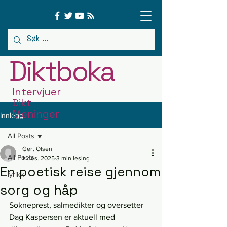
Diktboka
Intervjuer
Dikt
Meninger
Innlegg
All Posts
Gert Olsen
All Posts
1. des. 2025
3 min lesing
En poetisk reise gjennom
lyrikk
sorg og håp
Sokneprest, salmedikter og oversetter 
Dag Kaspersen er aktuell med 